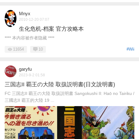
Mnyx
2010-12-20 07:07
生化危机-档案 官方攻略本
**** 本内容被作者隐藏 ****
11654
10
#Wii
garyfu
2023-9-2 01:58
三国志II 覇王の大陸 取扱説明書(日文說明書)
FC 三国志II 覇王の大陸 取扱説明書 Sangokushi II: Haō no Tairiku /
三國志II 霸王的大陸 19 ...