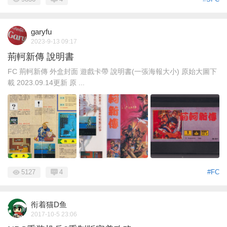
garyfu
2023-9-13 09:17
荊軻新傳 說明書
FC 荊軻新傳 外盒封面 遊戲卡帶 說明書(一張海報大小) 原始大圖下
載 2023.09.14更新 原 ...
5127
4
#FC
衔着猫D鱼
2017-10-5 23:06