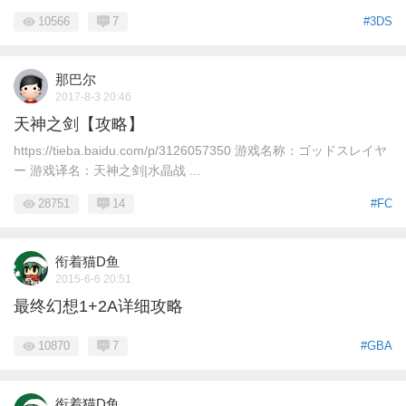
10566
7
#3DS
那巴尔
2017-8-3 20:46
天神之剑【攻略】
https://tieba.baidu.com/p/3126057350 游戏名称：ゴッドスレイヤ
ー 游戏译名：天神之剑|水晶战 ...
28751
14
#FC
衔着猫D鱼
2015-6-6 20:51
最终幻想1+2A详细攻略
10870
7
#GBA
衔着猫D鱼