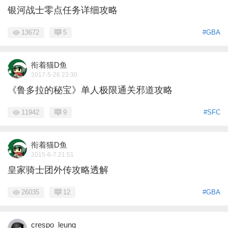
银河战士零点任务详细攻略
13672
5
#GBA
衔着猫D鱼
2017-5-26 23:30
《鲁多拉的秘宝》单人极限通关邪道攻略
11942
9
#SFC
衔着猫D鱼
2015-6-7 21:51
皇家骑士团外传攻略透解
26035
12
#GBA
crespo_leung