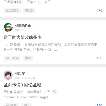
卫士紧守城门，严禁出入。 太子 ...
26080
10
#FC
衔着猫D鱼
2016-3-27 21:07
霸王的大陆攻略指南
一、刘备篇 普通玩家都喜欢用刘备吧。但是刘备在这款游戏中，
是一个弱者的角色。但是有一点让 ...
12054
8
#FC
那巴尔
2011-7-31 03:40
圣剑传说3 回忆圣域
绝好的攻略站，当年我整站扒下的说。
http://u.115.com/file/bhdsqgy1
9836
4
#SFC