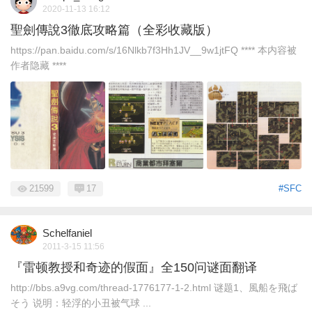
2020-11-13 16:12
聖劍傳說3徹底攻略篇（全彩收藏版）
https://pan.baidu.com/s/16Nlkb7f3Hh1JV__9w1jtFQ **** 本内容被
作者隐藏 ****
21599
17
#SFC
Schelfaniel
2011-3-15 11:56
『雷顿教授和奇迹的假面』全150问谜面翻译
http://bbs.a9vg.com/thread-1776177-1-2.html 谜题1、風船を飛ば
そう 说明：轻浮的小丑被气球 ...