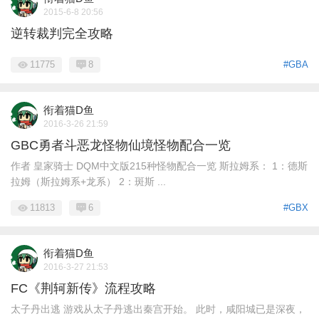
2015-6-8 20:56
逆转裁判完全攻略
11775
8
#GBA
衔着猫D鱼
2016-3-26 21:59
GBC勇者斗恶龙怪物仙境怪物配合一览
作者 皇家骑士 DQM中文版215种怪物配合一览 斯拉姆系： 1：德斯
拉姆（斯拉姆系+龙系） 2：斑斯 ...
11813
6
#GBX
衔着猫D鱼
2016-3-27 21:53
FC《荆轲新传》流程攻略
太子丹出逃 游戏从太子丹逃出秦宫开始。 此时，咸阳城已是深夜，