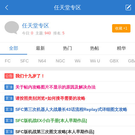
任天堂专区
任天堂专区
收藏
+1
今日:
0
主题:
940
排名:
5
全部
最新
热门
热帖
精华
FC
SFC
N64
NGC
Wii
Wii U
GBX
GB
我们十九岁了！
公告
关于帖内攻略图片不显示的原因及解决办法
置顶
请按照类别浏览+如何搜寻需要的攻略
置顶
SFC第三次机器人大战最长43话流程Replay式详细图文攻略
置顶
SFC版机战EX小白手册[本人早期作品]
置顶
SFC版机战第三次图文攻略[本人早期作品]
置顶