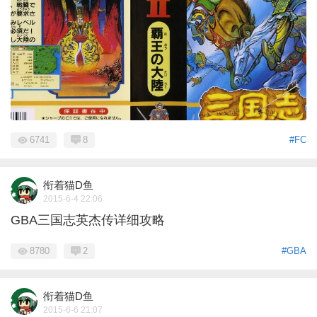
6741
8
#FC
衔着猫D鱼
2015-6-4 22:06
GBA三国志英杰传详细攻略
8780
2
#GBA
衔着猫D鱼
2015-6-6 21:07